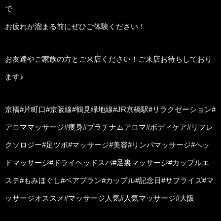
で
お疲れが溜まる前にぜひご体験ください！
お友達やご家族の方とご来店ください！ご来店お待ちしており
ます♪
京橋#片町口#京阪線#鶴見緑地線#JR京橋駅#リラクゼーション#
アロママッサージ#痩身#プラチナムアロマ#ボディケア#リフレ
クソロジー#足ツボ#マッサージ#美容#リンパマッサージ#ヘッ
ドマッサージ#ドライヘッドスパ#足裏マッサージ#カップルエ
ステ#もみほぐし#ペアプラン#カップル#記念日#サプライズ#マ
ッサージオススメ#マッサージ人気#人気マッサージ#大阪