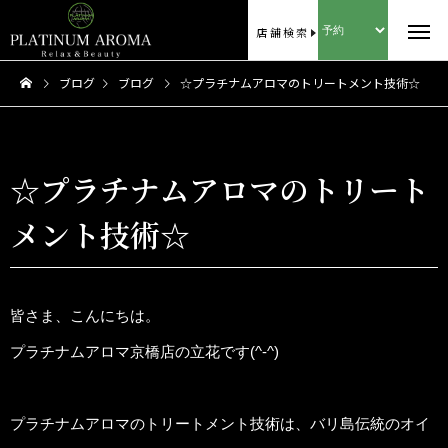
店舗検索
ブログ
ブログ
☆プラチナムアロマのトリートメント技術☆
☆プラチナムアロマのトリート
メント技術☆
皆さま、こんにちは。
プラチナムアロマ京橋店の立花です(^-^)
プラチナムアロマのトリートメント技術は、バリ島伝統のオイ