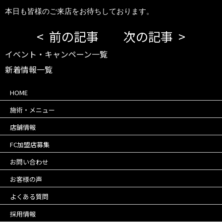
本日も皆様のご来店をお待ちしております。
前の記事
次の記事
イベント・キャンペーン一覧
新着情報一覧
HOME
施術・メニュー
店舗情報
FC加盟店募集
お問い合わせ
お客様の声
よくある質問
採用情報