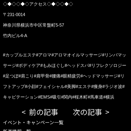
◇◆◇◇◆◇アクセス◇◆◇◇◆◇
〒231-0014
神奈川県横浜市中区常盤町5-57
竹内ビル4-A
#カップルエステ#アロマ#アロマオイルマッサージ#リンパマッ
サージ#ボディケア#もみほぐし#ヘッドスパ#リフレクソロジー
#足つぼ#肩こり#肩甲骨#腰痛#眼精疲労#ヘッドマッサージ#リ
フトアップ#小顔#フェイシャル#美脚#エステ#痩身#ラジオ波#
キャビテーション#EMS#吸引#関内#桜木町#馬車道#横浜
前の記事
次の記事
イベント・キャンペーン一覧