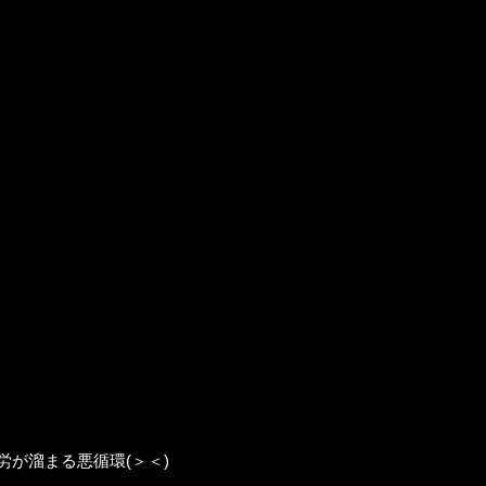
が溜まる悪循環(＞＜)