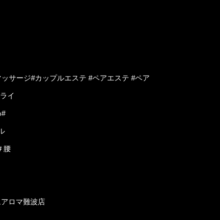
ッサージ#カップルエステ #ペアエステ #ペア
ドライ
#
ル
＃腰
ナムアロマ難波店