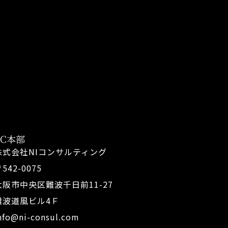
FC本部
株式会社NIコンサルティング
542-0075
大阪市中央区難波千日前11-27
難波道風ビル4Ｆ
nfo@ni-consul.com