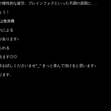
や慢性的な疲労、ブレインフォグといった不調の原因に、、
ょう！
は痩身機
れによる
があります♪
られる
出ます◎◎
お試しくださいませ^_^ きっと喜んで頂けると思います♪
ります。