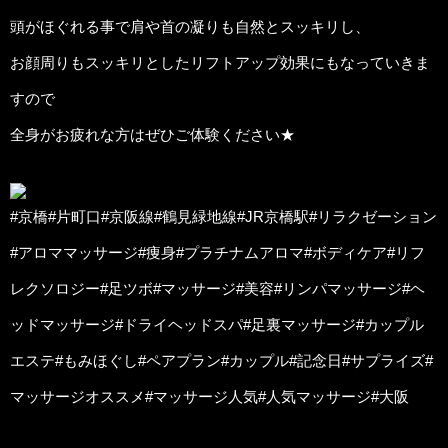
頭がほぐれる事で肩や首の凝りも自然とスッキリし、
お顔周りもスッキリとしたリフトアップ効果にもなっていきま
すので
全身がお疲れな方はぜひご体験ください★
#京橋#片町口#京阪線#鶴見緑地線#JR京橋駅#リラクゼーション
#アロママッサージ#痩身#プラチナムアロマ#ボディケア#リフ
レクソロジー#足ツボ#マッサージ#美容#リンパマッサージ#ヘ
ッドマッサージ#ドライヘッドスパ#足裏マッサージ#カップル
エステ#もみほぐし#ペアプラン#カップル#記念日#サプライズ#
マッサージオススメ#マッサージ人気#人気マッサージ#大阪