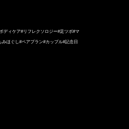
#ボディケア#リフレクソロジー#足ツボ#マ
もみほぐし#ペアプラン#カップル#記念日