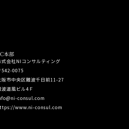
FC本部
株式会社NIコンサルティング
542-0075
大阪市中央区難波千日前11-27
難波道風ビル4Ｆ
nfo@ni-consul.com
ttps://www.ni-consul.com