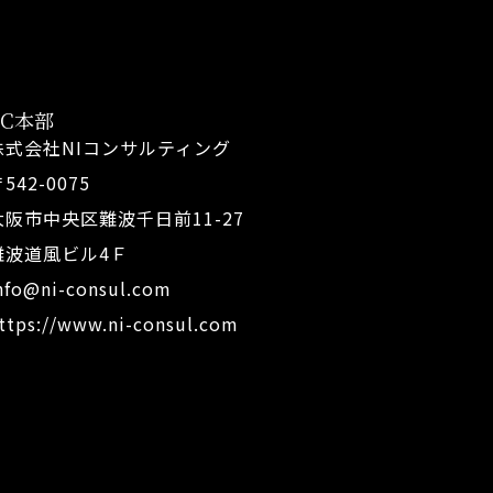
FC本部
株式会社NIコンサルティング
542-0075
大阪市中央区難波千日前11-27
難波道風ビル4Ｆ
nfo@ni-consul.com
ttps://www.ni-consul.com