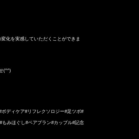
の変化を実感していただくことができま
^^)
#ボディケア#リフレクソロジー#足ツボ#
#もみほぐし#ペアプラン#カップル#記念