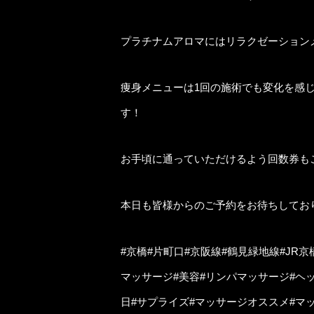
プラチナムアロマにはリラクゼーション
痩身メニューは1回の施術でも変化を感
す！
お手頃に通っていただけるよう回数券もご
本日も皆様からのご予約をお待ちしてお
#京橋#片町口#京阪線#鶴見緑地線#JR
マッサージ#美容#リンパマッサージ#ヘ
日#サプライズ#マッサージオススメ#マ