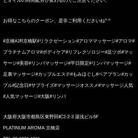
とオイルの時間配分が変わるのでご注意ください。
お得なこちらのクーポン、是非ご利用くださいね^ ^
#京橋#JR京橋駅#リラクゼーション#アロママッサージ#アロマ#
プラチナムアロマ#ボディケア#リフレクソロジー#足ツボ#マッ
サージ#美容#リンパマッサージ#平日限定#リンパマッサージ#
足裏マッサージ#カップルエステ#もみほぐし#ペアプラン#カッ
プル#記念日#サプライズ#マッサージオススメ#マッサージ人気
#人気マッサージ#大阪#リンパ
大阪府大阪市都島区東野田町2-2-3 湯浅ビル5F
PLATINUM AROMA 京橋店