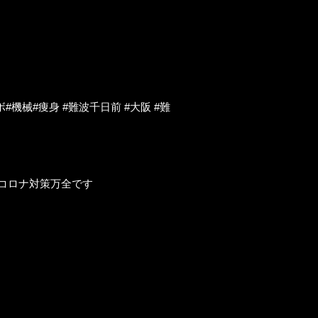
機械#痩身 #難波千日前 #大阪 #難
 #コロナ対策万全です