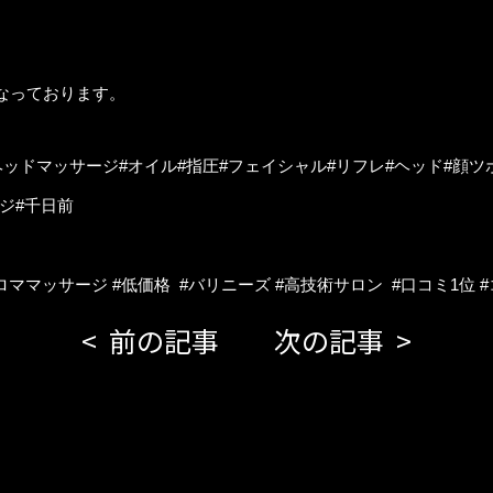
なっております。
ッドマッサージ#オイル#指圧#フェイシャル#リフレ#ヘッド#顔ツボ#
ージ#千日前
アロママッサージ #低価格 #バリニーズ #高技術サロン #口コミ1位
前の記事
次の記事