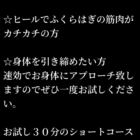
☆ヒールでふくらはぎの筋肉が
カチカチの方
☆身体を引き締めたい方
速効でお身体にアプローチ致し
ますのでぜひ一度お試しくださ
い。
お試し３０分のショートコース