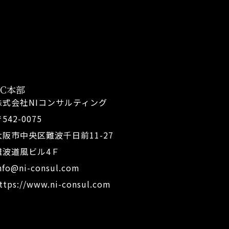
FC本部
株式会社NIコンサルティング
542-0075
大阪市中央区難波千日前11-27
難波道風ビル4Ｆ
nfo@ni-consul.com
ttps://www.ni-consul.com