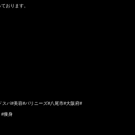
っております。
スパ#美容#バリニーズ#八尾市#大阪府#
く#痩身