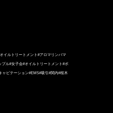
マオイルトリートメント#アロマリンパマ
ップル#女子会#オイルトリートメント#ボ
キャビテーション#EMS#吸引#関内#桜木