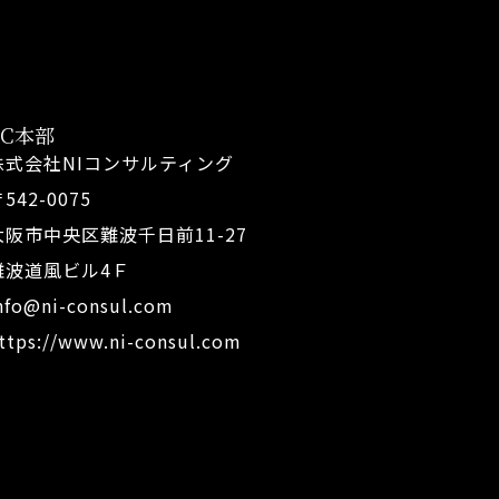
FC本部
株式会社NIコンサルティング
542-0075
大阪市中央区難波千日前11-27
難波道風ビル4Ｆ
nfo@ni-consul.com
ttps://www.ni-consul.com