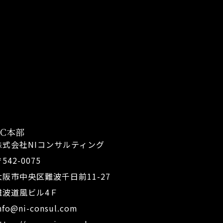
FC本部
株式会社NIコンサルティング
542-0075
大阪市中央区難波千日前11-27
難波道風ビル4Ｆ
nfo@ni-consul.com