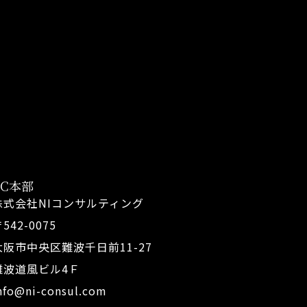
FC本部
株式会社NIコンサルティング
542-0075
大阪市中央区難波千日前11-27
難波道風ビル4Ｆ
nfo@ni-consul.com