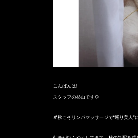
こんばんは!
スタッフの杉山です🌻
🍂秋こそリンパマッサージで“巡り美人”に💆‍
朝晩がひんやりしてきて、秋の気配を感