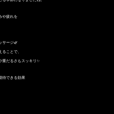
みや疲れを
サージ🌿
えることで、
や重だるさもスッキリ✨
期待できる効果