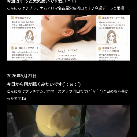
今週はずっと天気悪いですね(T ^ T)
こんにちは♪プラチナムアロマ名古屋栄店河口です♪今週ずーっと雨模
2026年5月21日
今日から雨が続くみたいです(´；ω；`)
こんにちはプラチナムアロマ、スタッフ河口です(*´∇｀*)昨日めちゃ暑か
ったですね(