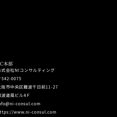
FC本部
株式会社NIコンサルティング
542-0075
大阪市中央区難波千日前11-27
難波道風ビル4Ｆ
nfo@ni-consul.com
ttps://www.ni-consul.com