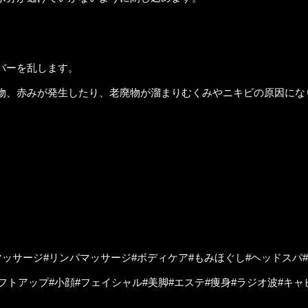
バーを乱します。
物、赤みが発生したり、老廃物が溜まりむくみやニキビの原因にな
マッサージ#リンパマッサージ#ボディケア#もみほぐし#ヘッドスパ#
フトアップ#小顔#フェイシャル#美脚#エステ#痩身#ラジオ波#キャビ