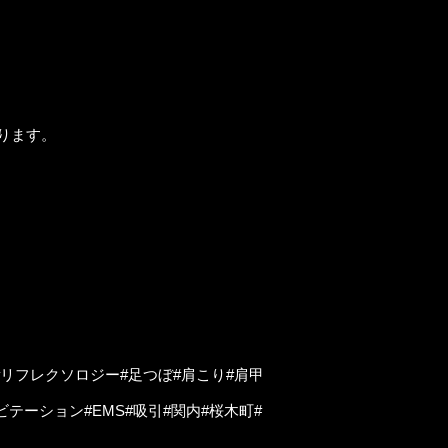
ります。
リフレクソロジー#足つぼ#肩こり#肩甲
テーション#EMS#吸引#関内#桜木町#