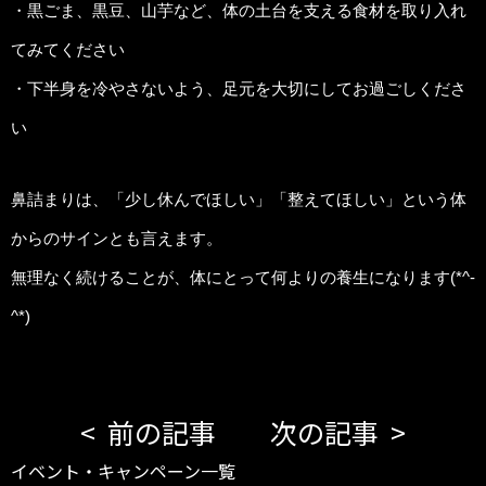
・黒ごま、黒豆、山芋など、体の土台を支える食材を取り入れ
てみてください
・下半身を冷やさないよう、足元を大切にしてお過ごしくださ
い
鼻詰まりは、「少し休んでほしい」「整えてほしい」という体
からのサインとも言えます。
無理なく続けることが、体にとって何よりの養生になります(*^-
^*)
PLATINUMAROMA 近鉄八尾駅前店
大阪府八尾市北本町1丁目1-34マイシンビル6階
TEL:072-923-2633
営業時間：10：00～21：00（最終受付20：00）
前の記事
次の記事
イベント・キャンペーン一覧